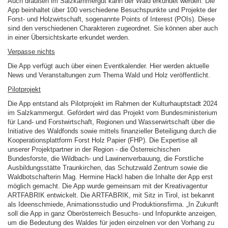
Auch draußen im Salzkammergut kann der Wald erkundet werden. Die
App beinhaltet über 100 verschiedene Besuchspunkte und Projekte der
Forst- und Holzwirtschaft, sogenannte Points of Interest (POIs). Diese
sind den verschiedenen Charakteren zugeordnet. Sie können aber auch
in einer Übersichtskarte erkundet werden.
Verpasse nichts
Die App verfügt auch über einen Eventkalender. Hier werden aktuelle
News und Veranstaltungen zum Thema Wald und Holz veröffentlicht.
Pilotprojekt
Die App entstand als Pilotprojekt im Rahmen der Kulturhauptstadt 2024
im Salzkammergut. Gefördert wird das Projekt vom Bundesministerium
für Land- und Forstwirtschaft, Regionen und Wasserwirtschaft über die
Initiative des Waldfonds sowie mittels finanzieller Beteiligung durch die
Kooperationsplattform Forst Holz Papier (FHP). Die Expertise all
unserer Projektpartner in der Region - die Österreichischen
Bundesforste, die Wildbach- und Lawinenverbauung, die Forstliche
Ausbildungsstätte Traunkirchen, das Schutzwald Zentrum sowie die
Waldbotschafterin Mag. Hermine Hackl haben die Inhalte der App erst
möglich gemacht. Die App wurde gemeinsam mit der Kreativagentur
ARTFABRIK entwickelt. Die ARTFABRIK, mit Sitz in Tirol, ist bekannt
als Ideenschmiede, Animationsstudio und Produktionsfirma. „In Zukunft
soll die App in ganz Oberösterreich Besuchs- und Infopunkte anzeigen,
um die Bedeutung des Waldes für jeden einzelnen vor den Vorhang zu