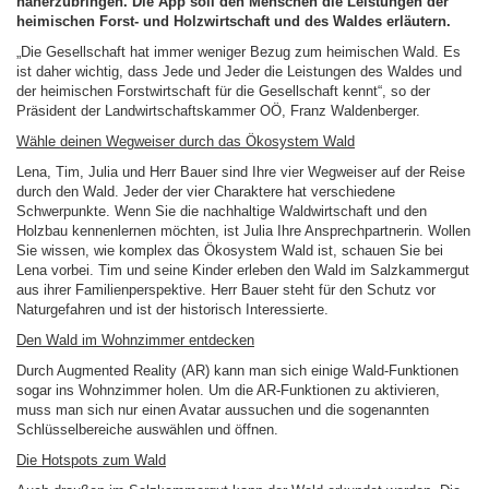
näherzubringen. Die App soll den Menschen die Leistungen der
heimischen Forst- und Holzwirtschaft und des Waldes erläutern.
„Die Gesellschaft hat immer weniger Bezug zum heimischen Wald. Es
ist daher wichtig, dass Jede und Jeder die Leistungen des Waldes und
der heimischen Forstwirtschaft für die Gesellschaft kennt“, so der
Präsident der Landwirtschaftskammer OÖ, Franz Waldenberger.
Wähle deinen Wegweiser durch das Ökosystem Wald
Lena, Tim, Julia und Herr Bauer sind Ihre vier Wegweiser auf der Reise
durch den Wald. Jeder der vier Charaktere hat verschiedene
Schwerpunkte. Wenn Sie die nachhaltige Waldwirtschaft und den
Holzbau kennenlernen möchten, ist Julia Ihre Ansprechpartnerin. Wollen
Sie wissen, wie komplex das Ökosystem Wald ist, schauen Sie bei
Lena vorbei. Tim und seine Kinder erleben den Wald im Salzkammergut
aus ihrer Familienperspektive. Herr Bauer steht für den Schutz vor
Naturgefahren und ist der historisch Interessierte.
Den Wald im Wohnzimmer entdecken
Durch Augmented Reality (AR) kann man sich einige Wald-Funktionen
sogar ins Wohnzimmer holen. Um die AR-Funktionen zu aktivieren,
muss man sich nur einen Avatar aussuchen und die sogenannten
Schlüsselbereiche auswählen und öffnen.
Die Hotspots zum Wald