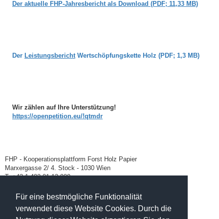
Der aktuelle FHP-Jahresbericht als Download (PDF; 11,33 MB)
Der
Leistungsbericht
Wertschöpfungskette Holz (PDF; 1,3 MB)
Wir zählen auf Ihre Unterstützung!
https://openpetition.eu/!qtmdr
FHP - Kooperationsplattform Forst Holz Papier
Marxergasse 2/ 4. Stock - 1030 Wien
T: +43 1 402 01 12 900
office@forstholzpapier.at
Für eine bestmögliche Funktionalität
verwendet diese Website Cookies. Durch die