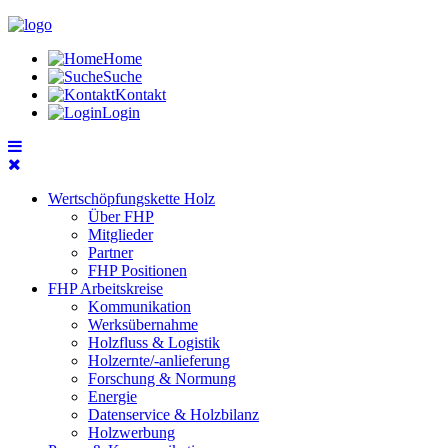
Home
Suche
Kontakt
Login
Wertschöpfungskette Holz
Über FHP
Mitglieder
Partner
FHP Positionen
FHP Arbeitskreise
Kommunikation
Werksübernahme
Holzfluss & Logistik
Holzernte/-anlieferung
Forschung & Normung
Energie
Datenservice & Holzbilanz
Holzwerbung