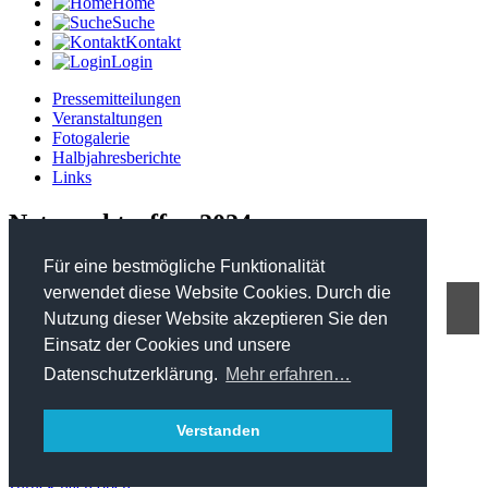
Home
Suche
Kontakt
Login
Pressemitteilungen
Veranstaltungen
Fotogalerie
Halbjahresberichte
Links
Netzwerktreffen 2024
Für eine bestmögliche Funktionalität
verwendet diese Website Cookies. Durch die
Nutzung dieser Website akzeptieren Sie den
FHP - Kooperationsplattform Forst Holz Papier
Einsatz der Cookies und unsere
Marxergasse 2/ 4. Stock - 1030 Wien
T: +43 1 402 01 12 900
Datenschutzerklärung.
Mehr erfahren…
office@forstholzpapier.at
Impressum / Datenschutz
Verstanden
Sitemap
zurück nach oben