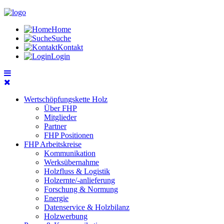
Home
Suche
Kontakt
Login
Wertschöpfungskette Holz
Über FHP
Mitglieder
Partner
FHP Positionen
FHP Arbeitskreise
Kommunikation
Werksübernahme
Holzfluss & Logistik
Holzernte/-anlieferung
Forschung & Normung
Energie
Datenservice & Holzbilanz
Holzwerbung