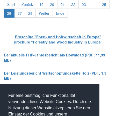
Start
Zurück
19
20
21
22
23
...
25
26
27
28
Weiter
Ende
Broschüre "Forst- und Holzwirtschaft in Europa"
Brochure "Forestry and Wood Industry in Europe"
Der aktuelle FHP-Jahresbericht als Download (PDF; 11,33
MB)
Der
Leistungsbericht
Wertschöpfungskette Holz (PDF; 1,3
MB)
Wir zählen auf Ihre Unterstützung!
Für eine bestmögliche Funktionalität
https://openpetition.eu/!qtmdr
verwendet diese Website Cookies. Durch die
FHP - Kooperationsplattform Forst Holz Papier
Nutzung dieser Website akzeptieren Sie den
Marxergasse 2/ 4. Stock - 1030 Wien
T: +43 1 402 01 12 900
Einsatz der Cookies und unsere