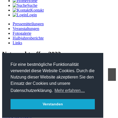
Home
Suche
Kontakt
Login
Pressemitteilungen
Veranstaltungen
Fotogalerie
Halbjahresberichte
Links
Netzwerktreffen 2023
Für eine bestmögliche Funktionalität
verwendet diese Website Cookies. Durch die
Nutzung dieser Website akzeptieren Sie den
FHP - Kooperationsplattform Forst Holz Papier
Einsatz der Cookies und unsere
Marxergasse 2/ 4. Stock - 1030 Wien
T: +43 1 402 01 12 900
Datenschutzerklärung.
Mehr erfahren…
office@forstholzpapier.at
Impressum / Datenschutz
Verstanden
Sitemap
zurück nach oben