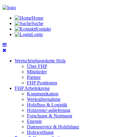
Home
Suche
Kontakt
Login
Wertschöpfungskette Holz
Über FHP
Mitglieder
Partner
FHP Positionen
FHP Arbeitskreise
Kommunikation
Werksübernahme
Holzfluss & Logistik
Holzernte/-anlieferung
Forschung & Normung
Energie
Datenservice & Holzbilanz
Holzwerbung