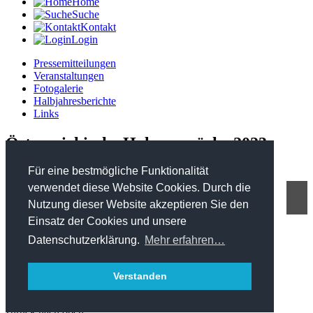
Home
Suche
Kontakt
Login
Pressemitteilungen
Veranstaltungen
Fotogalerie
Halbjahresberichte
Links
Österreichische Holzgespräche 2023
Für eine bestmögliche Funktionalität
verwendet diese Website Cookies. Durch die
Nutzung dieser Website akzeptieren Sie den
FHP - Kooperationsplattform Forst Holz Papier
Einsatz der Cookies und unsere
Marxergasse 2/ 4. Stock - 1030 Wien
T: +43 1 402 01 12 900
Datenschutzerklärung.
Mehr erfahren…
office@forstholzpapier.at
Impressum / Datenschutz
Verstanden
Sitemap
zurück nach oben