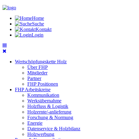
Home
Suche
Kontakt
Login
Wertschöpfungskette Holz
Über FHP
Mitglieder
Partner
FHP Positionen
FHP Arbeitskreise
Kommunikation
Werksübernahme
Holzfluss & Logistik
Holzernte/-anlieferung
Forschung & Normung
Energie
Datenservice & Holzbilanz
Holzwerbung