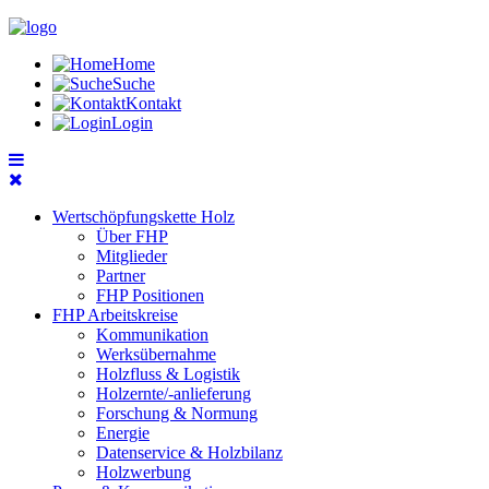
Home
Suche
Kontakt
Login
Wertschöpfungskette Holz
Über FHP
Mitglieder
Partner
FHP Positionen
FHP Arbeitskreise
Kommunikation
Werksübernahme
Holzfluss & Logistik
Holzernte/-anlieferung
Forschung & Normung
Energie
Datenservice & Holzbilanz
Holzwerbung