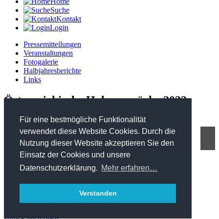
Home
Suche
Kontakt
Login
Pressemitteilungen
Veranstaltungen
Fotogalerie
Halbjahresberichte
Links
Österreichische Holzgespräche 2023
Für eine bestmögliche Funktionalität
verwendet diese Website Cookies. Durch die
Nutzung dieser Website akzeptieren Sie den
FHP - Kooperationsplattform Forst Holz Papier
Einsatz der Cookies und unsere
Marxergasse 2/ 4. Stock - 1030 Wien
T: +43 1 402 01 12 900
Datenschutzerklärung.
Mehr erfahren…
office@forstholzpapier.at
Impressum / Datenschutz
Verstanden
Sitemap
zurück nach oben