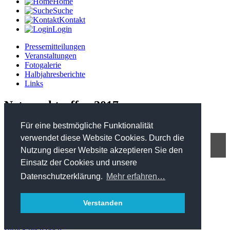
Home
Suche
Kontakt
Login
Pressemitteilungen
Veranstaltungen
Fotogalerie
Halbjahresberichte
Links
Netzwerktreffen 2017
Für eine bestmögliche Funktionalität
verwendet diese Website Cookies. Durch die
Nutzung dieser Website akzeptieren Sie den
FHP - Kooperationsplattform Forst Holz Papier
Einsatz der Cookies und unsere
Marxergasse 2/ 4. Stock - 1030 Wien
T: +43 1 402 01 12 900
Datenschutzerklärung.
Mehr erfahren…
office@forstholzpapier.at
Impressum / Datenschutz
Verstanden
Sitemap
zurück nach oben