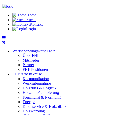
Home
Suche
Kontakt
Login
Wertschöpfungskette Holz
Über FHP
Mitglieder
Partner
FHP Positionen
FHP Arbeitskreise
Kommunikation
Werksübernahme
Holzfluss & Logistik
Holzernte/-anlieferung
Forschung & Normung
Energie
Datenservice & Holzbilanz
Holzwerbung