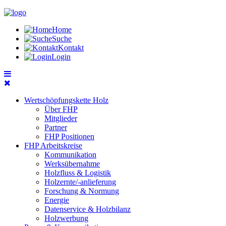
Home
Suche
Kontakt
Login
Wertschöpfungskette Holz
Über FHP
Mitglieder
Partner
FHP Positionen
FHP Arbeitskreise
Kommunikation
Werksübernahme
Holzfluss & Logistik
Holzernte/-anlieferung
Forschung & Normung
Energie
Datenservice & Holzbilanz
Holzwerbung