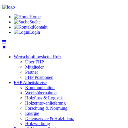
Home
Suche
Kontakt
Login
Wertschöpfungskette Holz
Über FHP
Mitglieder
Partner
FHP Positionen
FHP Arbeitskreise
Kommunikation
Werksübernahme
Holzfluss & Logistik
Holzernte/-anlieferung
Forschung & Normung
Energie
Datenservice & Holzbilanz
Holzwerbung