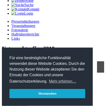
Home
Suche
Kontakt
Login
Pressemitteilungen
Veranstaltungen
Fotogalerie
Halbjahresberichte
Links
Netzwerktreffen 2019
Für eine bestmögliche Funktionalität
verwendet diese Website Cookies. Durch die
Nutzung dieser Website akzeptieren Sie den
FHP - Kooperationsplattform Forst Holz Papier
Einsatz der Cookies und unsere
Marxergasse 2/ 4. Stock - 1030 Wien
T: +43 1 402 01 12 900
Datenschutzerklärung.
Mehr erfahren…
office@forstholzpapier.at
Impressum / Datenschutz
Verstanden
Sitemap
zurück nach oben