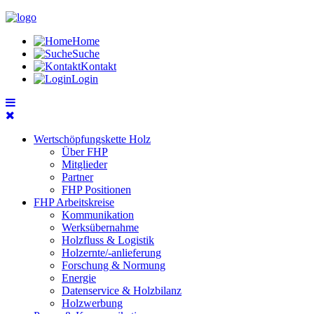
Home
Suche
Kontakt
Login
Wertschöpfungskette Holz
Über FHP
Mitglieder
Partner
FHP Positionen
FHP Arbeitskreise
Kommunikation
Werksübernahme
Holzfluss & Logistik
Holzernte/-anlieferung
Forschung & Normung
Energie
Datenservice & Holzbilanz
Holzwerbung