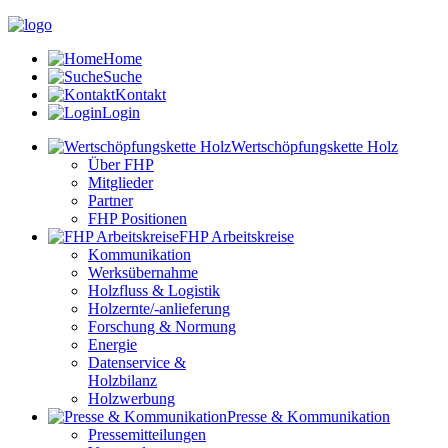
Home
Suche
Kontakt
Login
Wertschöpfungskette Holz
Über FHP
Mitglieder
Partner
FHP Positionen
FHP Arbeitskreise
Kommunikation
Werksübernahme
Holzfluss & Logistik
Holzernte/-anlieferung
Forschung & Normung
Energie
Datenservice &
Holzbilanz
Holzwerbung
Presse & Kommunikation
Pressemitteilungen