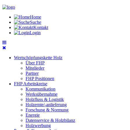
Home
Suche
Kontakt
Login
Wertschöpfungskette Holz
Über FHP
Mitglieder
Partner
FHP Positionen
FHP Arbeitskreise
Kommunikation
Werksübernahme
Holzfluss & Logistik
Holzernte/-anlieferung
Forschung & Normung
Energie
Datenservice & Holzbilanz
Holzwerbung