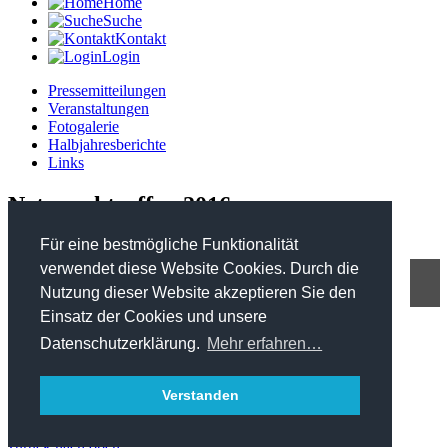
Home
Suche
Kontakt
Login
Pressemitteilungen
Veranstaltungen
Fotogalerie
Halbjahresberichte
Links
Netzwerktreffen 2016
Für eine bestmögliche Funktionalität
verwendet diese Website Cookies. Durch die
Nutzung dieser Website akzeptieren Sie den
FHP - Kooperationsplattform Forst Holz Papier
Einsatz der Cookies und unsere
Marxergasse 2/ 4. Stock - 1030 Wien
T: +43 1 402 01 12 900
Datenschutzerklärung.
Mehr erfahren…
office@forstholzpapier.at
Impressum / Datenschutz
Verstanden
Sitemap
zurück nach oben