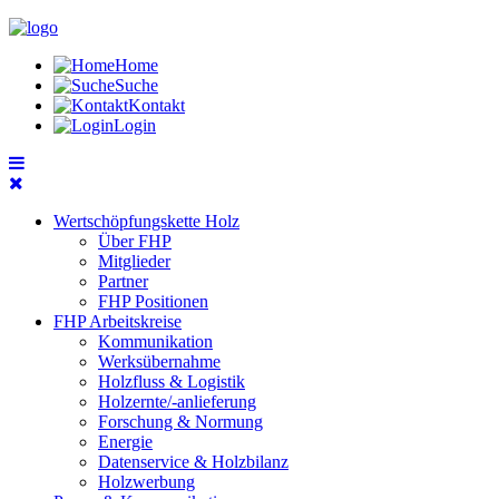
Home
Suche
Kontakt
Login
Wertschöpfungskette Holz
Über FHP
Mitglieder
Partner
FHP Positionen
FHP Arbeitskreise
Kommunikation
Werksübernahme
Holzfluss & Logistik
Holzernte/-anlieferung
Forschung & Normung
Energie
Datenservice & Holzbilanz
Holzwerbung