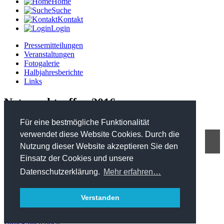
Home
Suche
Kontakt
Login
Pressemitteilungen
Veranstaltungen
Fotogalerie
Halbjahresberichte
Links
Netzwerktreffen 2016
Für eine bestmögliche Funktionalität
verwendet diese Website Cookies. Durch die
Nutzung dieser Website akzeptieren Sie den
FHP - Kooperationsplattform Forst Holz Papier
Einsatz der Cookies und unsere
Marxergasse 2/ 4. Stock - 1030 Wien
T: +43 1 402 01 12 900
Datenschutzerklärung.
Mehr erfahren…
office@forstholzpapier.at
Impressum / Datenschutz
Verstanden
Sitemap
zurück nach oben