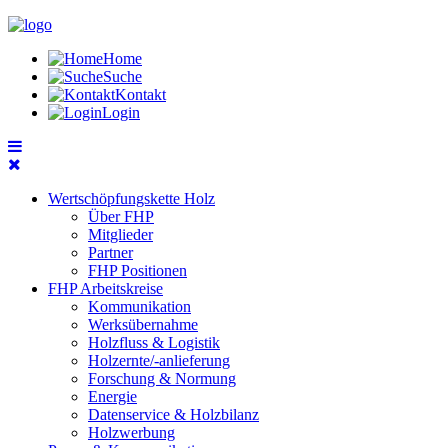
Home
Suche
Kontakt
Login
Wertschöpfungskette Holz
Über FHP
Mitglieder
Partner
FHP Positionen
FHP Arbeitskreise
Kommunikation
Werksübernahme
Holzfluss & Logistik
Holzernte/-anlieferung
Forschung & Normung
Energie
Datenservice & Holzbilanz
Holzwerbung