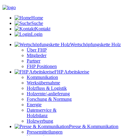
Home
Suche
Kontakt
Login
Wertschöpfungskette Holz
Über FHP
Mitglieder
Partner
FHP Positionen
FHP Arbeitskreise
Kommunikation
Werksübernahme
Holzfluss & Logistik
Holzernte/-anlieferung
Forschung & Normung
Energie
Datenservice &
Holzbilanz
Holzwerbung
Presse & Kommunikation
Pressemitteilungen