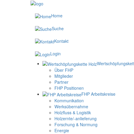
Home
Suche
Kontakt
Login
Wertschöpfungsket
Über FHP
Mitglieder
Partner
FHP Positionen
FHP Arbeitskreise
Kommunikation
Werksübernahme
Holzfluss & Logistik
Holzernte/-anlieferung
Forschung & Normung
Energie