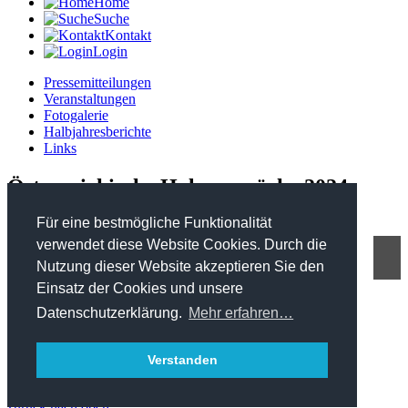
Home
Suche
Kontakt
Login
Pressemitteilungen
Veranstaltungen
Fotogalerie
Halbjahresberichte
Links
Österreichische Holzgespräche 2024
Für eine bestmögliche Funktionalität
verwendet diese Website Cookies. Durch die
Nutzung dieser Website akzeptieren Sie den
FHP - Kooperationsplattform Forst Holz Papier
Einsatz der Cookies und unsere
Marxergasse 2/ 4. Stock - 1030 Wien
T: +43 1 402 01 12 900
Datenschutzerklärung.
Mehr erfahren…
office@forstholzpapier.at
Impressum / Datenschutz
Verstanden
Sitemap
zurück nach oben