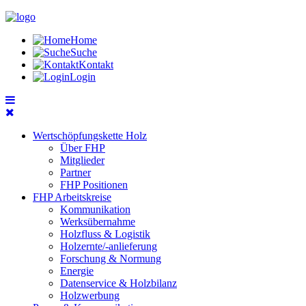
Home
Suche
Kontakt
Login
Wertschöpfungskette Holz
Über FHP
Mitglieder
Partner
FHP Positionen
FHP Arbeitskreise
Kommunikation
Werksübernahme
Holzfluss & Logistik
Holzernte/-anlieferung
Forschung & Normung
Energie
Datenservice & Holzbilanz
Holzwerbung