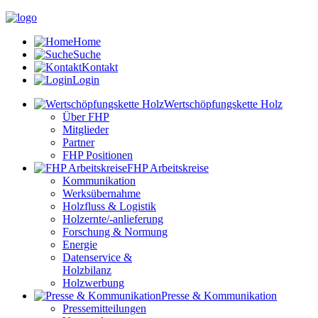
Home
Suche
Kontakt
Login
Wertschöpfungskette Holz
Über FHP
Mitglieder
Partner
FHP Positionen
FHP Arbeitskreise
Kommunikation
Werksübernahme
Holzfluss & Logistik
Holzernte/-anlieferung
Forschung & Normung
Energie
Datenservice &
Holzbilanz
Holzwerbung
Presse & Kommunikation
Pressemitteilungen