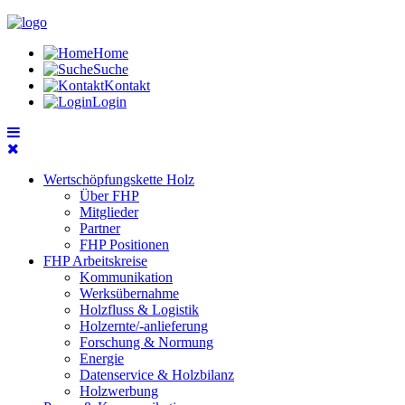
Home
Suche
Kontakt
Login
Wertschöpfungskette Holz
Über FHP
Mitglieder
Partner
FHP Positionen
FHP Arbeitskreise
Kommunikation
Werksübernahme
Holzfluss & Logistik
Holzernte/-anlieferung
Forschung & Normung
Energie
Datenservice & Holzbilanz
Holzwerbung