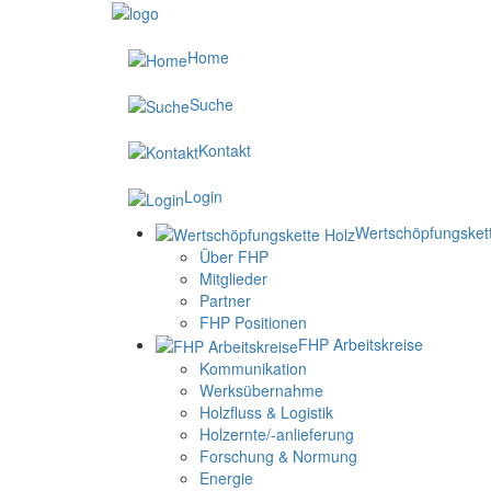
Home
Suche
Kontakt
Login
Wertschöpfungsket
Über FHP
Mitglieder
Partner
FHP Positionen
FHP Arbeitskreise
Kommunikation
Werksübernahme
Holzfluss & Logistik
Holzernte/-anlieferung
Forschung & Normung
Energie