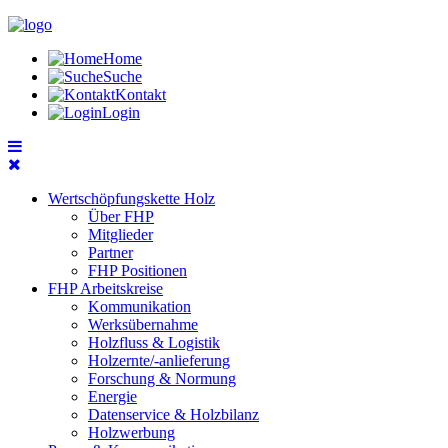
Home
Suche
Kontakt
Login
Wertschöpfungskette Holz
Über FHP
Mitglieder
Partner
FHP Positionen
FHP Arbeitskreise
Kommunikation
Werksübernahme
Holzfluss & Logistik
Holzernte/-anlieferung
Forschung & Normung
Energie
Datenservice & Holzbilanz
Holzwerbung