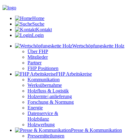
Home
Suche
Kontakt
Login
Wertschöpfungskette Holz
Über FHP
Mitglieder
Partner
FHP Positionen
FHP Arbeitskreise
Kommunikation
Werksübernahme
Holzfluss & Logistik
Holzernte/-anlieferung
Forschung & Normung
Energie
Datenservice &
Holzbilanz
Holzwerbung
Presse & Kommunikation
Pressemitteilungen