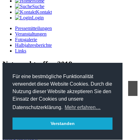
Home
Suche
Kontakt
Login
Pressemitteilungen
Veranstaltungen
Fotogalerie
Halbjahresberichte
Links
Netzwerktreffen 2018
Für eine bestmögliche Funktionalität
verwendet diese Website Cookies. Durch die
Nutzung dieser Website akzeptieren Sie den
FHP - Kooperationsplattform Forst Holz Papier
Einsatz der Cookies und unsere
Marxergasse 2/ 4. Stock - 1030 Wien
T: +43 1 402 01 12 900
Datenschutzerklärung.
Mehr erfahren…
office@forstholzpapier.at
Impressum / Datenschutz
Verstanden
Sitemap
zurück nach oben