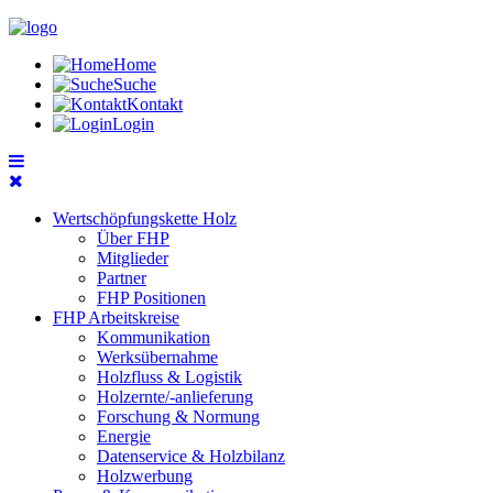
Home
Suche
Kontakt
Login
Wertschöpfungskette Holz
Über FHP
Mitglieder
Partner
FHP Positionen
FHP Arbeitskreise
Kommunikation
Werksübernahme
Holzfluss & Logistik
Holzernte/-anlieferung
Forschung & Normung
Energie
Datenservice & Holzbilanz
Holzwerbung