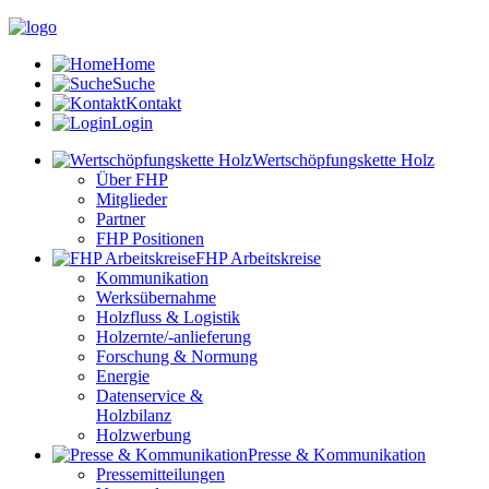
Home
Suche
Kontakt
Login
Wertschöpfungskette Holz
Über FHP
Mitglieder
Partner
FHP Positionen
FHP Arbeitskreise
Kommunikation
Werksübernahme
Holzfluss & Logistik
Holzernte/-anlieferung
Forschung & Normung
Energie
Datenservice &
Holzbilanz
Holzwerbung
Presse & Kommunikation
Pressemitteilungen