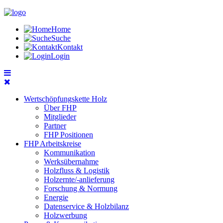
Home
Suche
Kontakt
Login
Wertschöpfungskette Holz
Über FHP
Mitglieder
Partner
FHP Positionen
FHP Arbeitskreise
Kommunikation
Werksübernahme
Holzfluss & Logistik
Holzernte/-anlieferung
Forschung & Normung
Energie
Datenservice & Holzbilanz
Holzwerbung