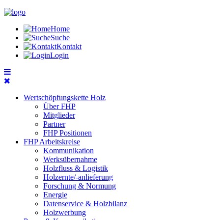
Home
Suche
Kontakt
Login
Wertschöpfungskette Holz
Über FHP
Mitglieder
Partner
FHP Positionen
FHP Arbeitskreise
Kommunikation
Werksübernahme
Holzfluss & Logistik
Holzernte/-anlieferung
Forschung & Normung
Energie
Datenservice & Holzbilanz
Holzwerbung