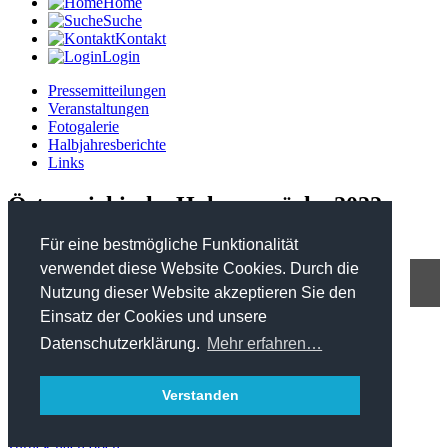
Home
Suche
Kontakt
Login
Pressemitteilungen
Veranstaltungen
Fotogalerie
Halbjahresberichte
Links
Österreichische Holzgespräche 2022
Für eine bestmögliche Funktionalität
verwendet diese Website Cookies. Durch die
Nutzung dieser Website akzeptieren Sie den
FHP - Kooperationsplattform Forst Holz Papier
Einsatz der Cookies und unsere
Marxergasse 2/ 4. Stock - 1030 Wien
T: +43 1 402 01 12 900
Datenschutzerklärung.
Mehr erfahren…
office@forstholzpapier.at
Impressum / Datenschutz
Verstanden
Sitemap
zurück nach oben