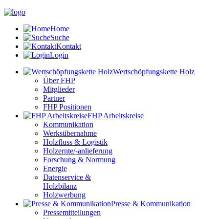
Home
Suche
Kontakt
Login
Wertschöpfungskette Holz
Über FHP
Mitglieder
Partner
FHP Positionen
FHP Arbeitskreise
Kommunikation
Werksübernahme
Holzfluss & Logistik
Holzernte/-anlieferung
Forschung & Normung
Energie
Datenservice &
Holzbilanz
Holzwerbung
Presse & Kommunikation
Pressemitteilungen