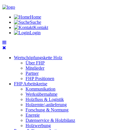
Home
Suche
Kontakt
Login
Wertschöpfungskette Holz
Über FHP
Mitglieder
Partner
FHP Positionen
FHP Arbeitskreise
Kommunikation
Werksübernahme
Holzfluss & Logistik
Holzernte/-anlieferung
Forschung & Normung
Energie
Datenservice & Holzbilanz
Holzwerbung