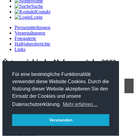
Home
Suche
Kontakt
Login
Pressemitteilungen
Veranstaltungen
Fotogalerie
Halbjahresberichte
Links
Österreichische Holzgespräche 2022
Für eine bestmögliche Funktionalität
verwendet diese Website Cookies. Durch die
Nutzung dieser Website akzeptieren Sie den
FHP - Kooperationsplattform Forst Holz Papier
Einsatz der Cookies und unsere
Marxergasse 2/ 4. Stock - 1030 Wien
T: +43 1 402 01 12 900
Datenschutzerklärung.
Mehr erfahren…
office@forstholzpapier.at
Impressum / Datenschutz
Verstanden
Sitemap
zurück nach oben