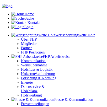
Home
Suche
Kontakt
Login
Wertschöpfungskette Holz
Über FHP
Mitglieder
Partner
FHP Positionen
FHP Arbeitskreise
Kommunikation
Werksübernahme
Holzfluss & Logistik
Holzernte/-anlieferung
Forschung & Normung
Energie
Datenservice &
Holzbilanz
Holzwerbung
Presse & Kommunikation
Pressemitteilungen