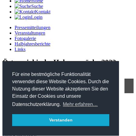
Home
Suche
Kontakt
Login
Pressemitteilungen
Veranstaltungen
Fotogalerie
Halbjahresberichte
Links
Österreichische Holzgespräche 2022
Für eine bestmögliche Funktionalität
verwendet diese Website Cookies. Durch die
Nutzung dieser Website akzeptieren Sie den
FHP - Kooperationsplattform Forst Holz Papier
Einsatz der Cookies und unsere
Marxergasse 2/ 4. Stock - 1030 Wien
T: +43 1 402 01 12 900
Datenschutzerklärung.
Mehr erfahren…
office@forstholzpapier.at
Impressum / Datenschutz
Verstanden
Sitemap
zurück nach oben