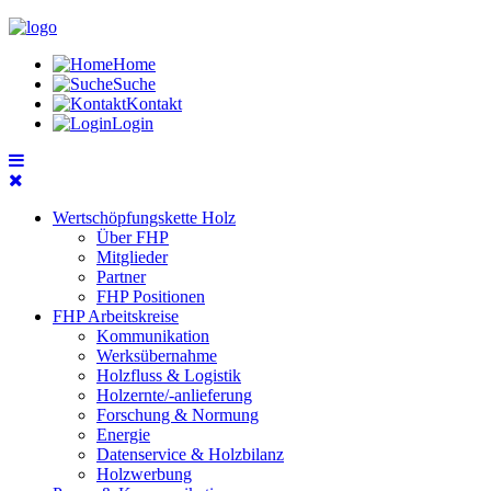
Home
Suche
Kontakt
Login
Wertschöpfungskette Holz
Über FHP
Mitglieder
Partner
FHP Positionen
FHP Arbeitskreise
Kommunikation
Werksübernahme
Holzfluss & Logistik
Holzernte/-anlieferung
Forschung & Normung
Energie
Datenservice & Holzbilanz
Holzwerbung