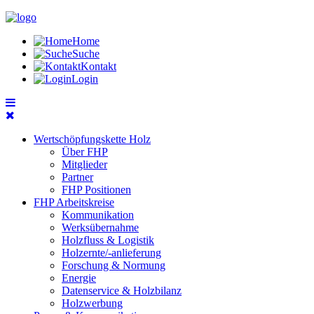
Home
Suche
Kontakt
Login
Wertschöpfungskette Holz
Über FHP
Mitglieder
Partner
FHP Positionen
FHP Arbeitskreise
Kommunikation
Werksübernahme
Holzfluss & Logistik
Holzernte/-anlieferung
Forschung & Normung
Energie
Datenservice & Holzbilanz
Holzwerbung