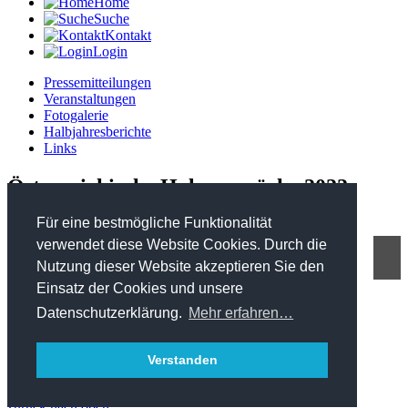
Home
Suche
Kontakt
Login
Pressemitteilungen
Veranstaltungen
Fotogalerie
Halbjahresberichte
Links
Österreichische Holzgespräche 2022
Für eine bestmögliche Funktionalität
verwendet diese Website Cookies. Durch die
Nutzung dieser Website akzeptieren Sie den
FHP - Kooperationsplattform Forst Holz Papier
Einsatz der Cookies und unsere
Marxergasse 2/ 4. Stock - 1030 Wien
T: +43 1 402 01 12 900
Datenschutzerklärung.
Mehr erfahren…
office@forstholzpapier.at
Impressum / Datenschutz
Verstanden
Sitemap
zurück nach oben