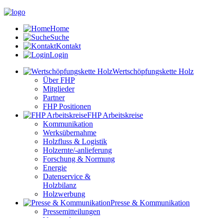
Home
Suche
Kontakt
Login
Wertschöpfungskette Holz
Über FHP
Mitglieder
Partner
FHP Positionen
FHP Arbeitskreise
Kommunikation
Werksübernahme
Holzfluss & Logistik
Holzernte/-anlieferung
Forschung & Normung
Energie
Datenservice &
Holzbilanz
Holzwerbung
Presse & Kommunikation
Pressemitteilungen