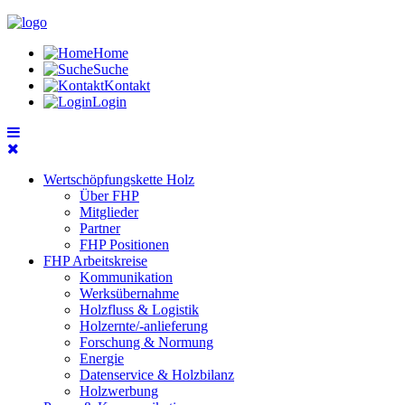
Home
Suche
Kontakt
Login
Wertschöpfungskette Holz
Über FHP
Mitglieder
Partner
FHP Positionen
FHP Arbeitskreise
Kommunikation
Werksübernahme
Holzfluss & Logistik
Holzernte/-anlieferung
Forschung & Normung
Energie
Datenservice & Holzbilanz
Holzwerbung